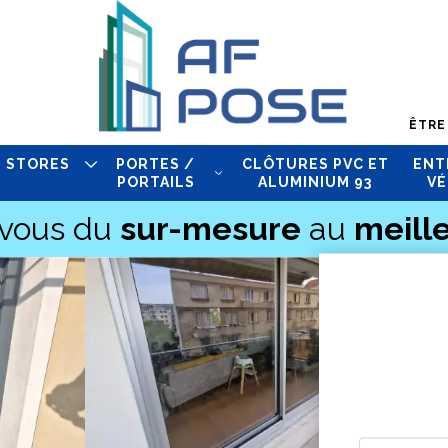
ÊTRE
STORES
PORTES /
CLÔTURES PVC ET
ENT
PORTAILS
ALUMINIUM 93
VÉ
-vous du
sur-mesure
au
meille