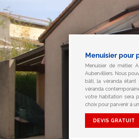
Menuisier pour 
Menuisier de métier, 
Aubervilliers. Nous pou
bâti, la véranda étan
véranda contemporaine
votre habitation sera 
choix pour parvenir à un
DEVIS GRATUIT