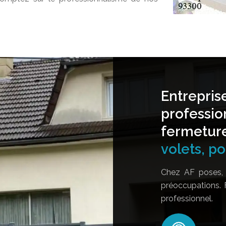
Entrepris
professio
fermetur
volets, por
Chez AF poses, 
préoccupations. 
professionnel.