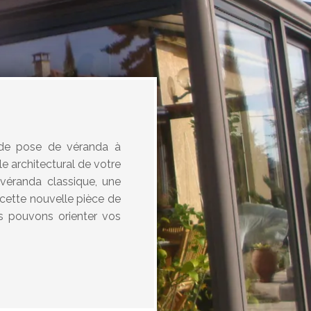
e de pose de véranda à
e architectural de votre
véranda classique, une
ette nouvelle pièce de
us pouvons orienter vos