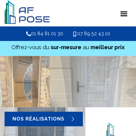
01 84 81 01 30
07 89 52 43 10
Offrez-vous du
sur-mesure
au
meilleur prix
NOS RÉALISATIONS