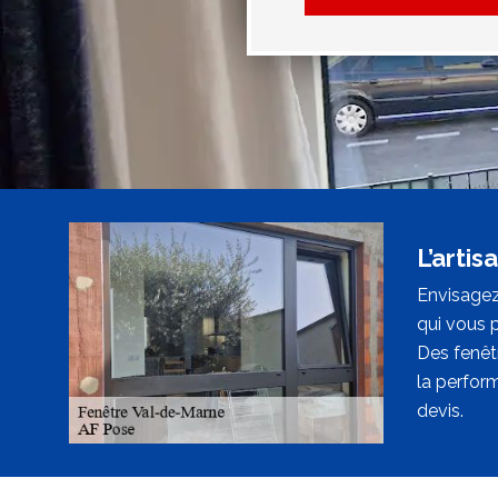
L’arti
Envisagez
qui vous p
Des fenêtr
la perfor
devis.