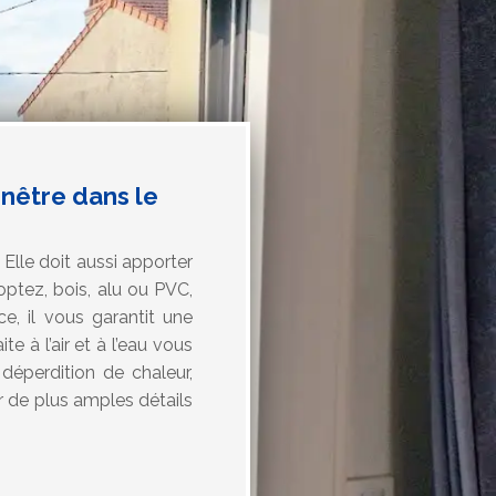
enêtre dans le
 Elle doit aussi apporter
optez, bois, alu ou PVC,
e, il vous garantit une
e à l’air et à l’eau vous
déperdition de chaleur,
ur de plus amples détails