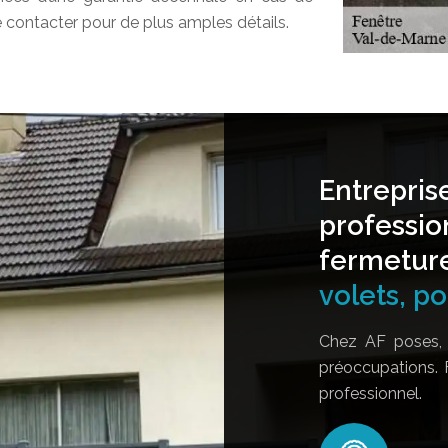
e contacter pour de plus amples détails.
Entrepris
professio
fermetur
volets, por
Chez AF poses, 
préoccupations. 
professionnel.