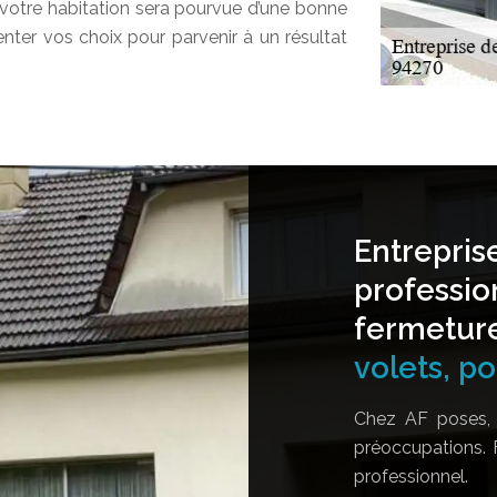
votre habitation sera pourvue d’une bonne
enter vos choix pour parvenir à un résultat
Entrepris
professio
fermetur
volets, por
Chez AF poses, 
préoccupations. 
professionnel.