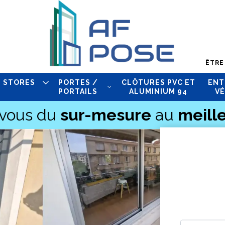
ÊTRE
STORES
PORTES /
CLÔTURES PVC ET
ENT
PORTAILS
ALUMINIUM 94
VÉ
-vous du
sur-mesure
au
meille