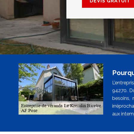
DEVIS GRATUIT
Pourquo
L’entrepr
94270. Do
besoins,
irréprocha
aux intemp