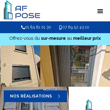
01 84 81 01 30
07 89 52 43 10
Offrez-vous du
sur-mesure
au
meilleur prix
NOS RÉALISATIONS