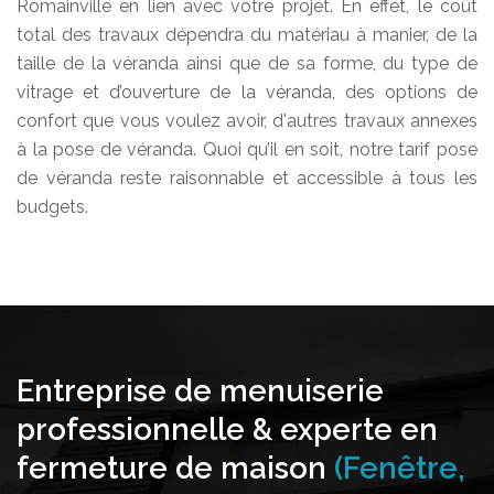
Romainville en lien avec votre projet. En effet, le coût
total des travaux dépendra du matériau à manier, de la
taille de la véranda ainsi que de sa forme, du type de
vitrage et d’ouverture de la véranda, des options de
confort que vous voulez avoir, d'autres travaux annexes
à la pose de véranda. Quoi qu’il en soit, notre tarif pose
de véranda reste raisonnable et accessible à tous les
budgets.
Entreprise de menuiserie
professionnelle & experte en
fermeture de maison
(Fenêtre,