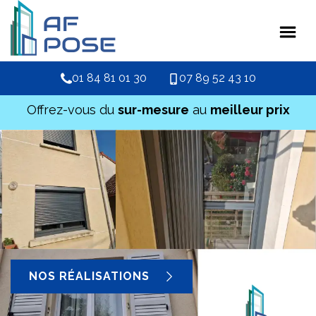
01 84 81 01 30
07 89 52 43 10
Offrez-vous du
sur-mesure
au
meilleur prix
NOS RÉALISATIONS