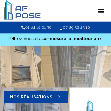
01 84 81 01 30
07 89 52 43 10
Offrez-vous du
sur-mesure
au
meilleur prix
NOS RÉALISATIONS