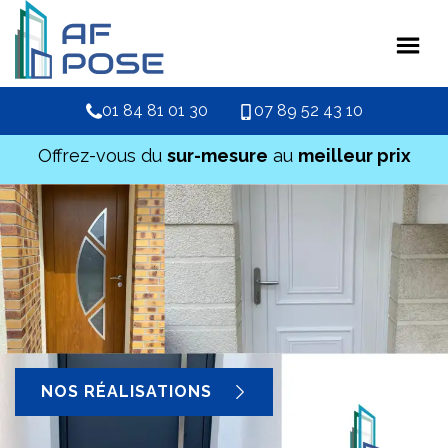
01 84 81 01 30
07 89 52 43 10
Offrez-vous du
sur-mesure
au
meilleur prix
NOS RÉALISATIONS