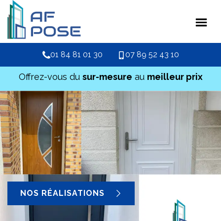
01 84 81 01 30
07 89 52 43 10
Offrez-vous du
sur-mesure
au
meilleur prix
NOS RÉALISATIONS