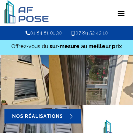
01 84 81 01 30
07 89 52 43 10
Offrez-vous du
sur-mesure
au
meilleur prix
NOS RÉALISATIONS