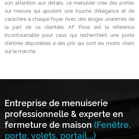
son attention aux détails, ce menuisier crée des portes
sur mesure qui ajoutent une touche d'élégance et de
caractère à chaque foyer. Avec des éloges unanimes de
la part de sa clientèle, AF Pose est la référence
incontournable pour ceux qui recherchent une porte
d'entrée disponibles à des prix qui sont les moins chers
sur le marché.
Entreprise de menuiserie
professionnelle & experte en
fermeture de maison
(Fenêtre,
porte, volets, portail...)