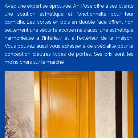
Avec une expertise éprouvée, AF Pose offre à ses clients
une solution esthétique et fonctionnelle pour leur
domicile. Les portes en bois en double face offrent non
seulement une sécurité accrue mais aussi une esthétique
harmonieuse à l'intérieur et à l'extérieur de la maison.
Vous pouvez aussi vous adresser à ce spécialite pour la
conception d'autres types de portes. Ses prix sont les
moins chers sur le marché.