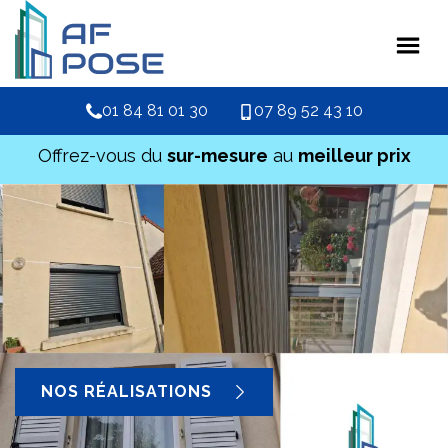
01 84 81 01 30
07 89 52 43 10
Offrez-vous du
sur-mesure
au
meilleur prix
NOS RÉALISATIONS