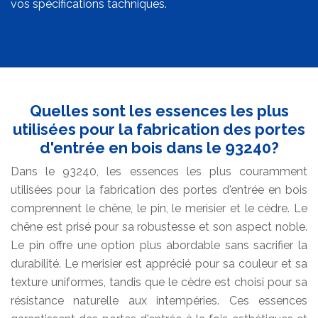
vos spécifications tachniques.
Quelles sont les essences les plus
utilisées pour la fabrication des portes
d'entrée en bois dans le 93240?
Dans le 93240, les essences les plus couramment
utilisées pour la fabrication des portes d'entrée en bois
comprennent le chêne, le pin, le merisier et le cèdre. Le
chêne est prisé pour sa robustesse et son aspect noble.
Le pin offre une option plus abordable sans sacrifier la
durabilité. Le merisier est apprécié pour sa couleur et sa
texture uniformes, tandis que le cèdre est choisi pour sa
résistance naturelle aux intempéries. Ces essences