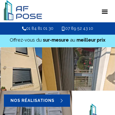
01 84 81 01 30
07 89 52 43 10
Offrez-vous du
sur-mesure
au
meilleur prix
NOS RÉALISATIONS