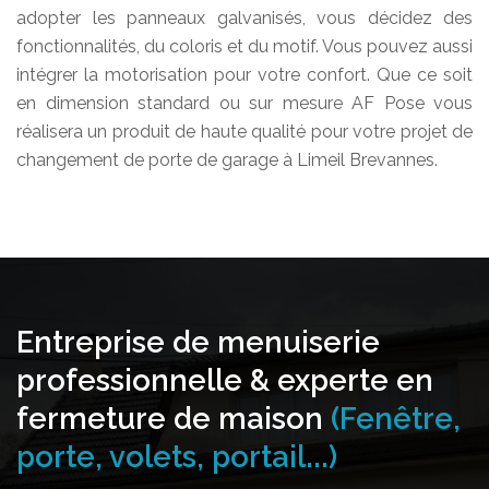
adopter les panneaux galvanisés, vous décidez des
fonctionnalités, du coloris et du motif. Vous pouvez aussi
intégrer la motorisation pour votre confort. Que ce soit
en dimension standard ou sur mesure AF Pose vous
réalisera un produit de haute qualité pour votre projet de
changement de porte de garage à Limeil Brevannes.
Entreprise de menuiserie
professionnelle & experte en
fermeture de maison
(Fenêtre,
porte, volets, portail...)