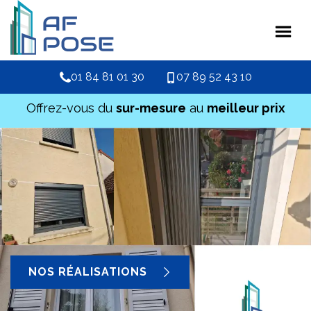
01 84 81 01 30
07 89 52 43 10
Offrez-vous du
sur-mesure
au
meilleur prix
NOS RÉALISATIONS