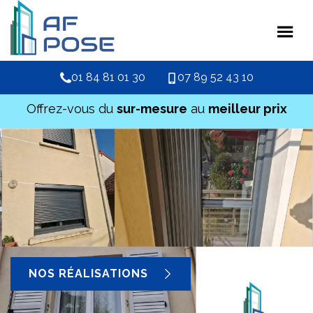
01 84 81 01 30
07 89 52 43 10
Offrez-vous du
sur-mesure
au
meilleur prix
NOS RÉALISATIONS