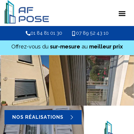
01 84 81 01 30
07 89 52 43 10
Offrez-vous du
sur-mesure
au
meilleur prix
NOS RÉALISATIONS