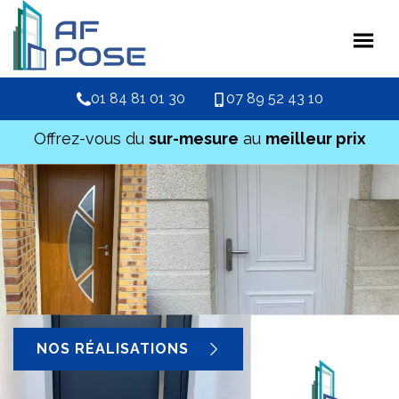
01 84 81 01 30
07 89 52 43 10
Offrez-vous du
sur-mesure
au
meilleur prix
NOS RÉALISATIONS