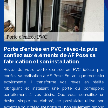
Porte d'entrée en PVC: rêvez-la puis
confiez aux éléments de AF Pose sa
fabrication et son installation
Rêvez de votre porte d'entrée en PVC idéale, puis
confiez sa réalisation à AF Pose. En tant que menuisier
expérimenté, il transforme vos rêves en réalité,
fabriquant et installant une porte qui correspond
parfaitement à vos désirs. Que vous souhaitiez un
design simple ou élaboré, ce prestataire utilise son
expertise pour créer une porte qui non seulement répond