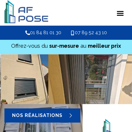
01 84 81 01 30
07 89 52 43 10
Offrez-vous du
sur-mesure
au
meilleur prix
NOS RÉALISATIONS