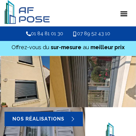
01 84 81 01 30
07 89 52 43 10
Offrez-vous du
sur-mesure
au
meilleur prix
NOS RÉALISATIONS