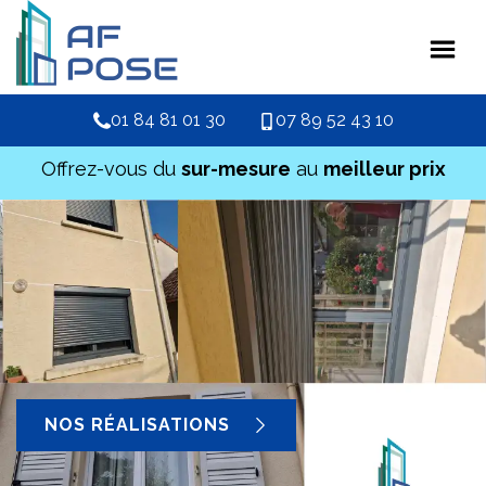
01 84 81 01 30
07 89 52 43 10
Offrez-vous du
sur-mesure
au
meilleur prix
NOS RÉALISATIONS