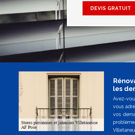
DEVIS GRATUIT
Rénova
les d
Avez-vous
vous adre
vos deman
problèmes 
Villetaneu