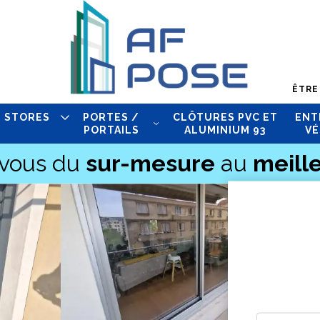
ÊTRE
STORES
PORTES /
CLÔTURES PVC ET
ENT
PORTAILS
ALUMINIUM 93
VÉ
-vous du
sur-mesure
au
meille