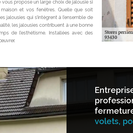
 vous propose un large choix de jalousie si
 maison et vos fenêtres. Quelle que soit
les jalousies qui s’intègrent à l’ensemble de
lité, les jalousies contribuent à une bonne
ps de l’esthétisme. Installées avec des
nœuvrer.
Entrepris
professio
fermetur
volets, por