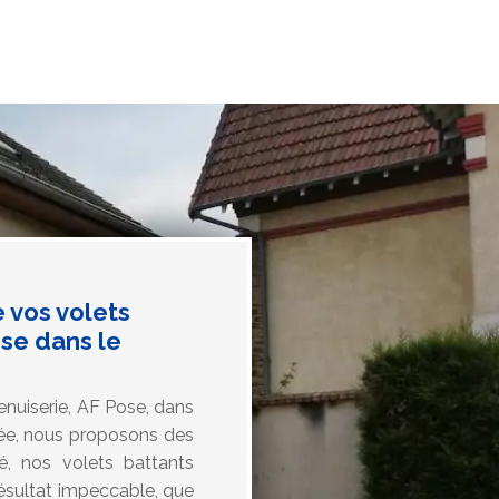
 vos volets
se dans le
enuiserie, AF Pose, dans
vée, nous proposons des
té, nos volets battants
 résultat impeccable, que