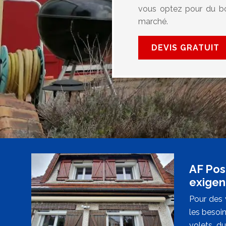
vous optez pour du boi
marché.
DEVIS GRATUIT
AF Pos
exigen
Pour des 
les besoi
volets, d