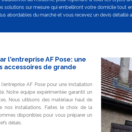
s solutions sur mesure qui embelliront votre domicile tout en 
lus abordables du marché et vous recevez un devis détaillé a
r l'entreprise AF Pose: une
es accessoires de grande
'entreprise AF Pose pour une installation
té. Notre équipe expérimentée garantit un
ctes. Nous utilisons des matériaux haut de
e nos installations. Faites le choix de la
 sommes disponibles pour vous préparer un
efs délais.