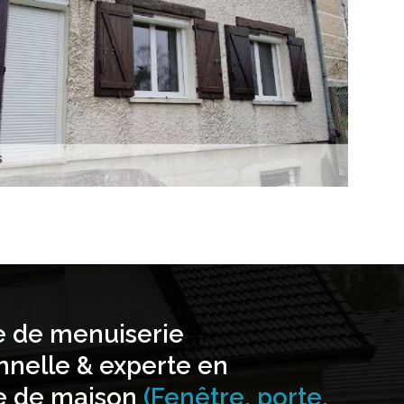
e de menuiserie
nnelle & experte en
e de maison
(Fenêtre, porte,