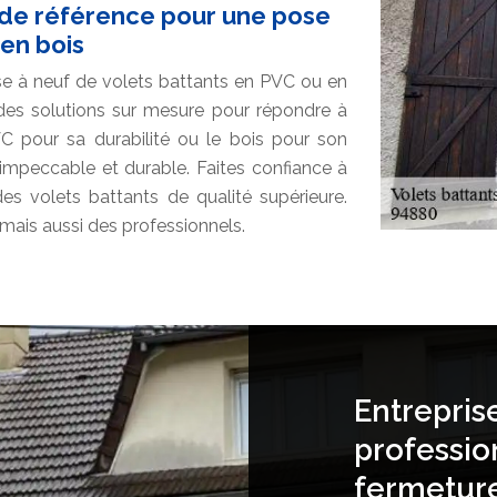
l de référence pour une pose
 en bois
se à neuf de volets battants en PVC ou en
 des solutions sur mesure pour répondre à
C pour sa durabilité ou le bois pour son
 impeccable et durable. Faites confiance à
s volets battants de qualité supérieure.
mais aussi des professionnels.
Entrepris
professio
fermetur