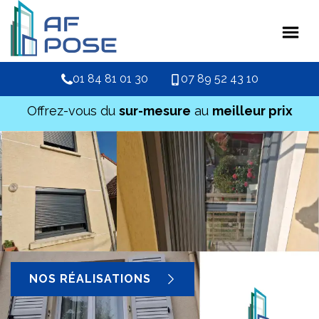
01 84 81 01 30
07 89 52 43 10
Offrez-vous du
sur-mesure
au
meilleur prix
NOS RÉALISATIONS