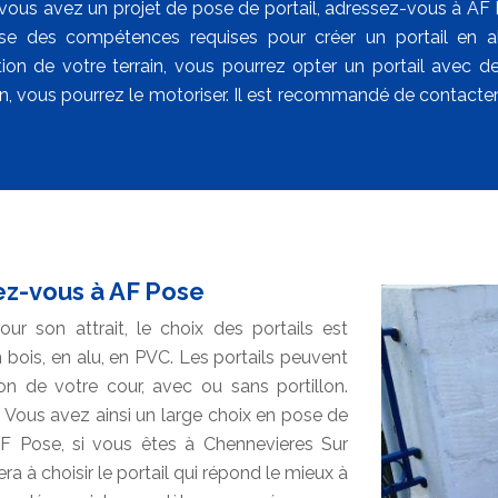
i vous avez un projet de pose de portail, adressez-vous à AF 
se des compétences requises pour créer un portail en al
tion de votre terrain, vous pourrez opter un portail avec d
ion, vous pourrez le motoriser. Il est recommandé de contacte
sez-vous à AF Pose
ur son attrait, le choix des portails est
 bois, en alu, en PVC. Les portails peuvent
ion de votre cour, avec ou sans portillon.
 Vous avez ainsi un large choix en pose de
e AF Pose, si vous êtes à Chennevieres Sur
era à choisir le portail qui répond le mieux à