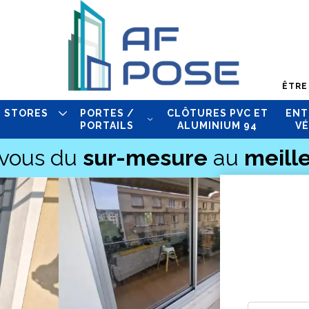
ÊTRE
STORES
PORTES /
CLÔTURES PVC ET
ENT
PORTAILS
ALUMINIUM 94
VÉ
-vous du
sur-mesure
au
meille