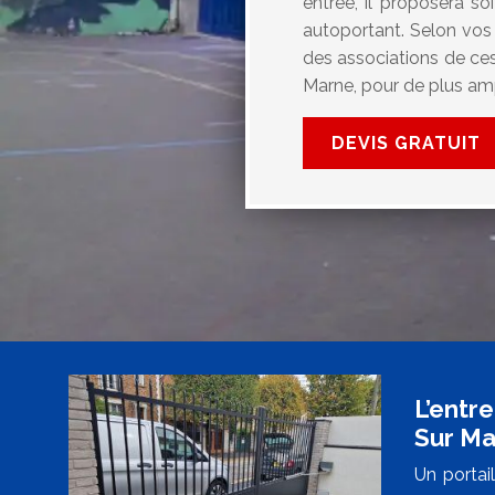
entrée, il proposera so
autoportant. Selon vos 
des associations de ces
Marne, pour de plus amp
DEVIS GRATUIT
L’entr
Sur Ma
Un portai