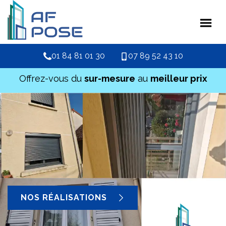
01 84 81 01 30
07 89 52 43 10
Offrez-vous du
sur-mesure
au
meilleur prix
NOS RÉALISATIONS