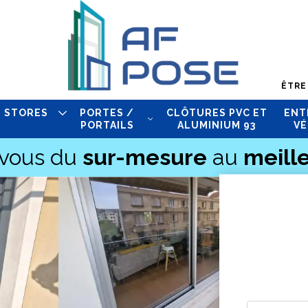
ÊTRE
STORES
PORTES /
CLÔTURES PVC ET
ENT
PORTAILS
ALUMINIUM 93
VÉ
-vous du
sur-mesure
au
meille