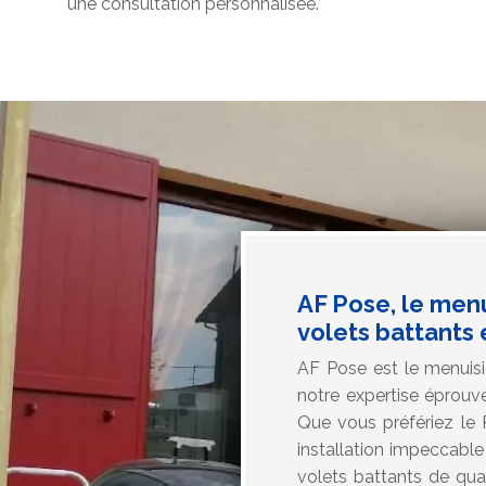
une consultation personnalisée.
AF Pose, le men
volets battants 
AF Pose est le menuisi
notre expertise éprouv
Que vous préfériez le 
installation impeccabl
volets battants de qua