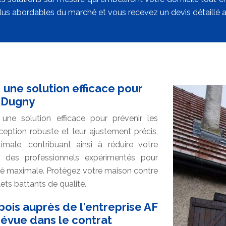
lus abordables du marché et vous recevez un devis détaillé a
 une solution efficace pour
à Dugny
une solution efficace pour prévenir les
eption robuste et leur ajustement précis,
male, contribuant ainsi à réduire votre
 des professionnels expérimentés pour
cité maximale. Protégez votre maison contre
ets battants de qualité.
ois auprès de l'entreprise AF
prévue dans le contrat