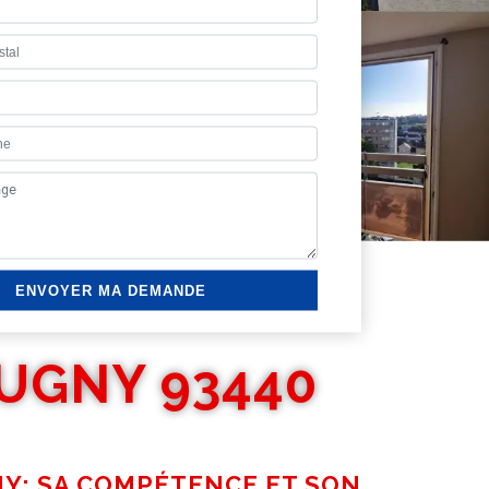
UGNY 93440
NY: SA COMPÉTENCE ET SON