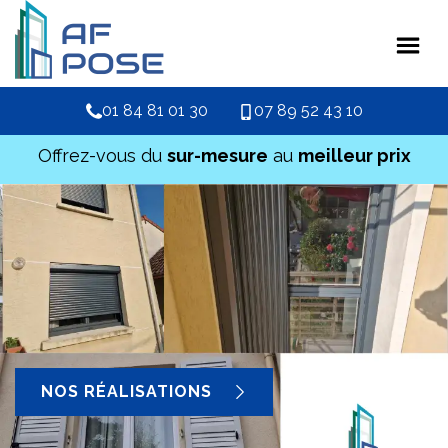
01 84 81 01 30
07 89 52 43 10
Offrez-vous du
sur-mesure
au
meilleur prix
NOS RÉALISATIONS