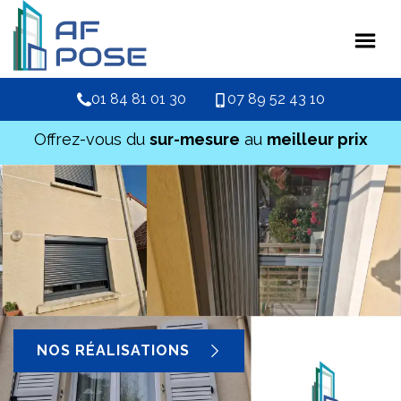
01 84 81 01 30
07 89 52 43 10
Offrez-vous du
sur-mesure
au
meilleur prix
NOS RÉALISATIONS