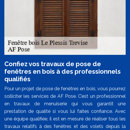
Confiez vos travaux de pose de
fenêtres en bois à des professionnels
qualifiés
Pour un projet de pose de fenêtres en bois, vous pourrez
solliciter les services de AF Pose. C’est un professionnel
en travaux de menuiserie qui vous garantit une
prestation de qualité si vous lui faites confiance. Avec
une équipe qualifiée, il est en mesure de réaliser tous les
travaux relatifs à des fenêtres et des volets depuis la