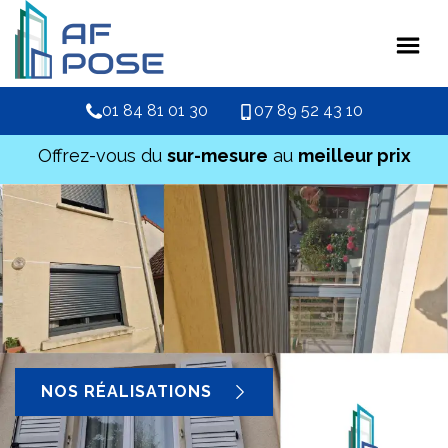
01 84 81 01 30
07 89 52 43 10
Offrez-vous du
sur-mesure
au
meilleur prix
NOS RÉALISATIONS