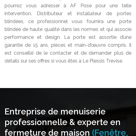
pourrez vous adresser à AF Pose pour une telle
intervention. Distributeur et installateur de portes
blindées, ce professionnel vous fournira une porte
blindée de haute qualité dans les normes et qui associe
performance et design. La porte est assortie d’une
garantie de 15 ans, pièces et main-d’œuvre compris. Il
est conseillé de le contacter et de demander plus de
détails sur ses offres si vous êtes à Le Plessis Trevise.
Entreprise de menuiserie
professionnelle & experte en
fermeture de maison
(Fenêtre,