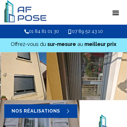
01 84 81 01 30
07 89 52 43 10
Offrez-vous du
sur-mesure
au
meilleur prix
NOS RÉALISATIONS