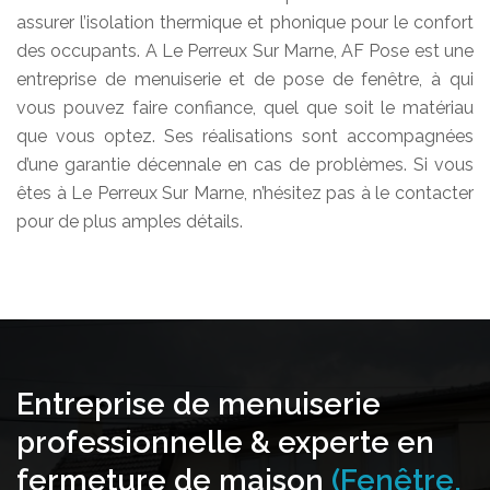
assurer l’isolation thermique et phonique pour le confort
des occupants. A Le Perreux Sur Marne, AF Pose est une
entreprise de menuiserie et de pose de fenêtre, à qui
vous pouvez faire confiance, quel que soit le matériau
que vous optez. Ses réalisations sont accompagnées
d’une garantie décennale en cas de problèmes. Si vous
êtes à Le Perreux Sur Marne, n’hésitez pas à le contacter
pour de plus amples détails.
Entreprise de menuiserie
professionnelle & experte en
fermeture de maison
(Fenêtre,