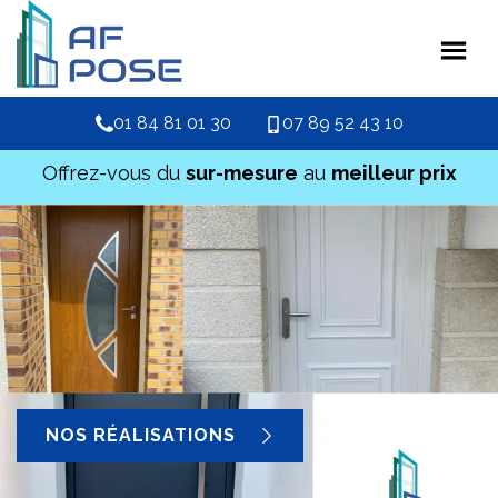
01 84 81 01 30
07 89 52 43 10
Offrez-vous du
sur-mesure
au
meilleur prix
NOS RÉALISATIONS