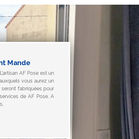
int Mande
L’artisan AF Pose est un
e auxquels vous aurez un
C seront fabriquées pour
s services de AF Pose. A
s.