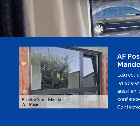
AF Pos
Mand
L’alu est
fenêtre e
aussi en 
confiance
Contactez