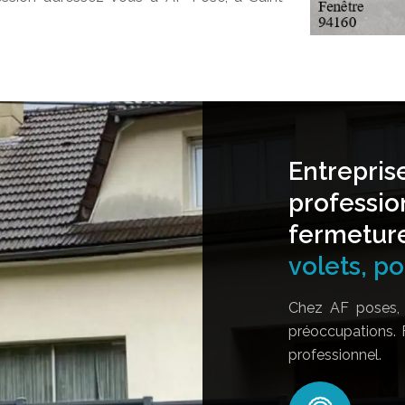
Entrepris
professio
fermetur
volets, por
Chez AF poses, 
préoccupations. 
professionnel.