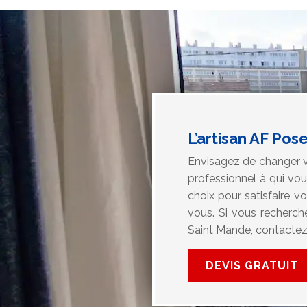
L’artisan AF Po
Envisagez de changer vo
professionnel à qui vou
choix pour satisfaire v
vous. Si vous recherche
Saint Mande, contactez 
DEVIS GRATUIT