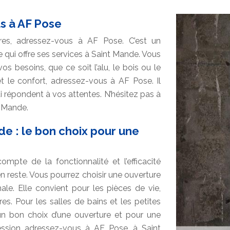
s à AF Pose
res, adressez-vous à AF Pose. C’est un
e qui offre ses services à Saint Mande. Vous
s besoins, que ce soit l’alu, le bois ou le
 et le confort, adressez-vous à AF Pose. Il
i répondent à vos attentes. N’hésitez pas à
t Mande.
e : le bon choix pour une
mpte de la fonctionnalité et l’efficacité
en reste. Vous pourrez choisir une ouverture
male. Elle convient pour les pièces de vie,
es. Pour les salles de bains et les petites
 un bon choix d’une ouverture et pour une
fession adressez-vous à AF Pose, à Saint