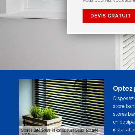
vous pourrez vous adre
DEVIS GRATUIT
Optez 
Disposez-
store ban
stores ba
en équipa
installati