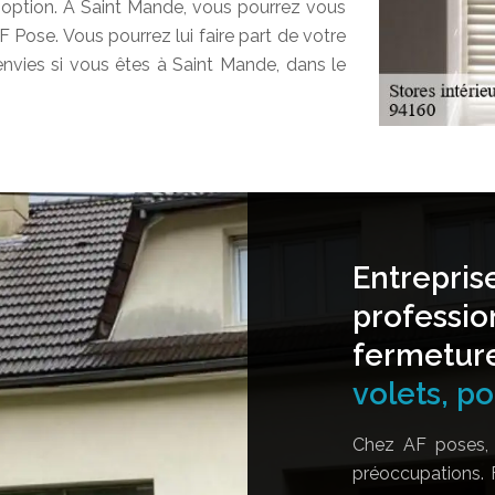
e option. A Saint Mande, vous pourrez vous
 Pose. Vous pourrez lui faire part de votre
 envies si vous êtes à Saint Mande, dans le
Entrepris
professio
fermetur
volets, por
Chez AF poses, 
préoccupations. 