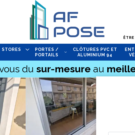
ÊTRE
STORES
PORTES /
CLÔTURES PVC ET
ENT
PORTAILS
ALUMINIUM 94
VÉ
-vous du
sur-mesure
au
meille