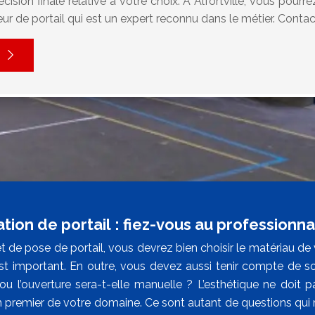
cision finale relative à votre choix. A Alfortville, vous pourr
teur de portail qui est un expert reconnu dans le métier. Contac
ation de portail : fiez-vous au profession
t de pose de portail, vous devrez bien choisir le matériau de 
est important. En outre, vous devez aussi tenir compte de son
ou l’ouverture sera-t-elle manuelle ? L’esthétique ne doit p
n premier de votre domaine. Ce sont autant de questions qui m