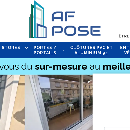
ÊTRE
STORES
PORTES /
CLÔTURES PVC ET
ENT
PORTAILS
ALUMINIUM 94
VÉ
-vous du
sur-mesure
au
meille