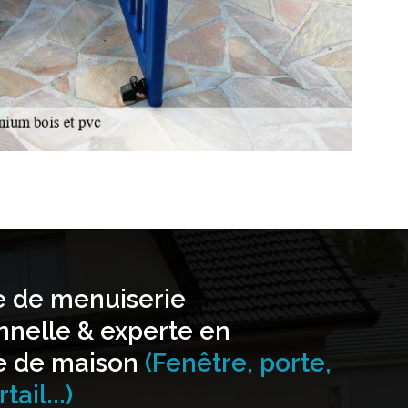
e de menuiserie
nnelle & experte en
e de maison
(Fenêtre, porte,
tail...)