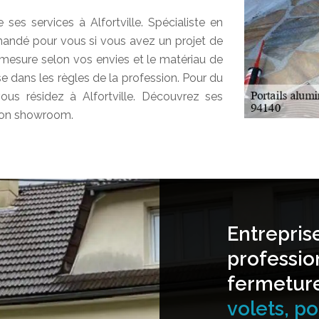
ses services à Alfortville. Spécialiste en
mmandé pour vous si vous avez un projet de
r mesure selon vos envies et le matériau de
e dans les règles de la profession. Pour du
 vous résidez à Alfortville. Découvrez ses
 son showroom.
Entrepris
professio
fermetur
volets, por