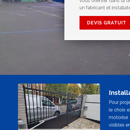
vous orienter dans la dé
un fabricant et installa
DEVIS GRATUIT
Install
Pour proje
le choix 
motorisé 
visibles e