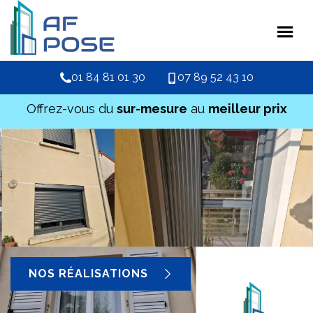
01 84 81 01 30
07 89 52 43 10
Offrez-vous du
sur-mesure
au
meilleur prix
NOS RÉALISATIONS