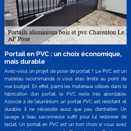
Portail en PVC : un choix économique,
mais durable
Avez-vous un projet de pose de portail ? Le PVC est un
matériau recommandé si vous êtes limité au point de
vue budget. En effet, parmi les matériaux utilisés dans la
fabrication d’un portail, le PVC reste très abordable.
Associé à de l’aluminium, un portail PVC est résistant et
durable. Il ne nécessite aussi que peu d’entretien. Un
lavage à l’eau savonneuse suffit pour lui redonner de
l’éclat. Un portail en PVC est un bon choix si vous avez