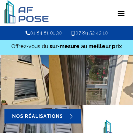
01 84 81 01 30
07 89 52 43 10
Offrez-vous du
sur-mesure
au
meilleur prix
NOS RÉALISATIONS