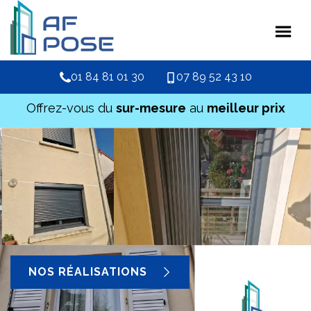
01 84 81 01 30
07 89 52 43 10
Offrez-vous du
sur-mesure
au
meilleur prix
NOS RÉALISATIONS