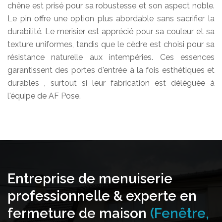
chêne est prisé pour sa robustesse et son aspect noble.
Le pin offre une option plus abordable sans sacrifier la
durabilité. Le merisier est apprécié pour sa couleur et sa
texture uniformes, tandis que le cèdre est choisi pour sa
résistance naturelle aux intempéries. Ces essences
garantissent des portes d'entrée à la fois esthétiques et
durables , surtout si leur fabrication est déléguée à
l'équipe de AF Pose.
Entreprise de menuiserie
professionnelle & experte en
fermeture de maison
(Fenêtre,