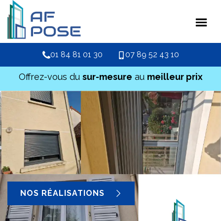
01 84 81 01 30
07 89 52 43 10
Offrez-vous du
sur-mesure
au
meilleur prix
NOS RÉALISATIONS