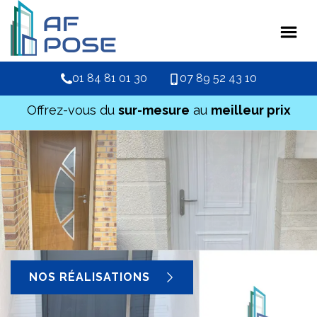
01 84 81 01 30
07 89 52 43 10
Offrez-vous du
sur-mesure
au
meilleur prix
NOS RÉALISATIONS