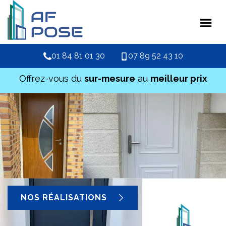
01 84 81 01 30
07 89 52 43 10
Offrez-vous du
sur-mesure
au
meilleur prix
NOS RÉALISATIONS