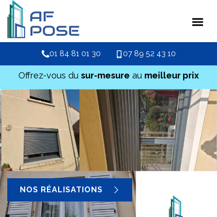
01 84 81 01 30
07 89 52 43 10
Offrez-vous du
sur-mesure
au
meilleur prix
NOS RÉALISATIONS