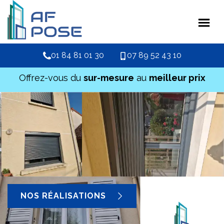
01 84 81 01 30
07 89 52 43 10
Offrez-vous du
sur-mesure
au
meilleur prix
NOS RÉALISATIONS