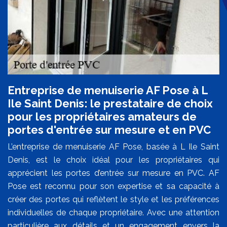
Entreprise de menuiserie AF Pose à L
Ile Saint Denis: le prestataire de choix
pour les propriétaires amateurs de
portes d'entrée sur mesure et en PVC
L’entreprise de menuiserie AF Pose, basée à L Ile Saint
Denis, est le choix idéal pour les propriétaires qui
apprécient les portes d’entrée sur mesure en PVC. AF
Pose est reconnu pour son expertise et sa capacité à
créer des portes qui reflètent le style et les préférences
individuelles de chaque propriétaire. Avec une attention
particulière aux détails et un engagement envers la