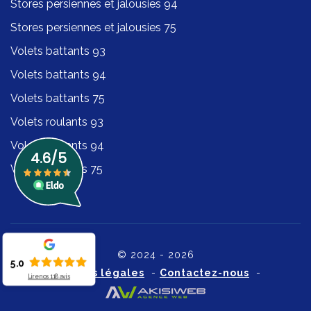
Stores persiennes et jalousies 94
Stores persiennes et jalousies 75
Volets battants 93
Volets battants 94
Volets battants 75
Volets roulants 93
Volets roulants 94
Volets roulants 75
© 2024 - 2026
5.0
Mentions légales
-
Contactez-nous
-
Lire nos
118
avis