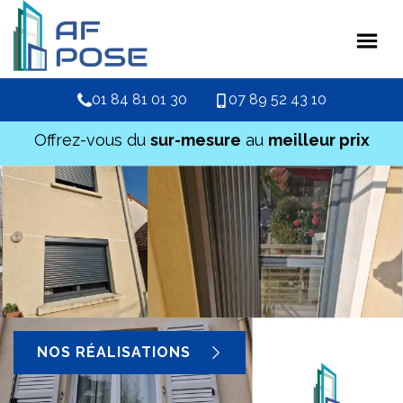
01 84 81 01 30
07 89 52 43 10
Offrez-vous du
sur-mesure
au
meilleur prix
NOS RÉALISATIONS