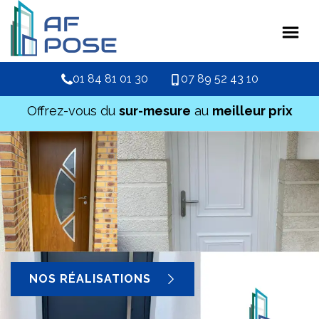
01 84 81 01 30
07 89 52 43 10
Offrez-vous du
sur-mesure
au
meilleur prix
NOS RÉALISATIONS