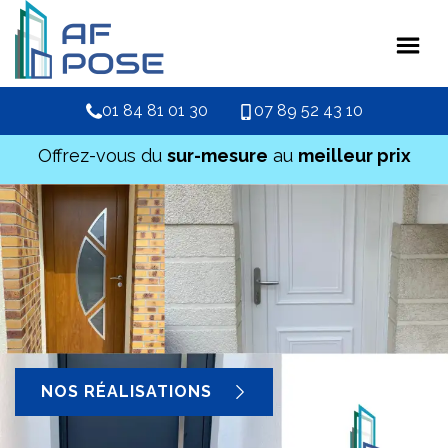
01 84 81 01 30
07 89 52 43 10
Offrez-vous du
sur-mesure
au
meilleur prix
NOS RÉALISATIONS