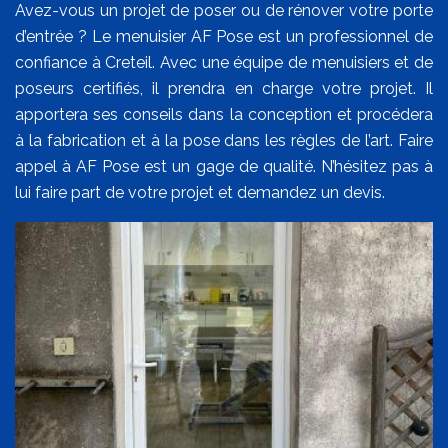
Avez-vous un projet de poser ou de rénover votre porte
d’entrée ? Le menuisier AF Pose est un professionnel de
confiance à Creteil. Avec une équipe de menuisiers et de
poseurs certifiés, il prendra en charge votre projet. Il
apportera ses conseils dans la conception et procédera
à la fabrication et à la pose dans les règles de l’art. Faire
appel à AF Pose est un gage de qualité. N’hésitez pas à
lui faire part de votre projet et demandez un devis.