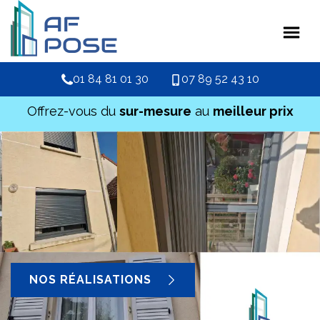
01 84 81 01 30
07 89 52 43 10
Offrez-vous du
sur-mesure
au
meilleur prix
NOS RÉALISATIONS