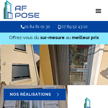
01 84 81 01 30
07 89 52 43 10
Offrez-vous du
sur-mesure
au
meilleur prix
NOS RÉALISATIONS