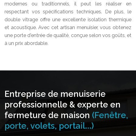
modernes ou traditionnels, il peut les réaliser en
respectant vos spécifications techniques. De plus, le
double vitrage offre une excellente isolation thermique
et acoustique. Avec cet artisan menuisier, vous obtenez
une porte d'entrée de qualité, conçue selon vos goûts, et
à un prix abordable.
Entreprise de menuiserie
professionnelle & experte en
fermeture de maison
(Fenêtre,
porte, volets, portail...)