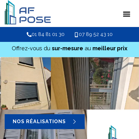
01 84 81 01 30
07 89 52 43 10
Offrez-vous du
sur-mesure
au
meilleur prix
NOS RÉALISATIONS