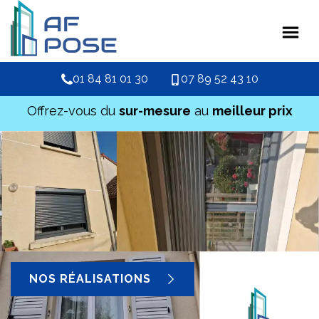
01 84 81 01 30
07 89 52 43 10
Offrez-vous du
sur-mesure
au
meilleur prix
NOS RÉALISATIONS