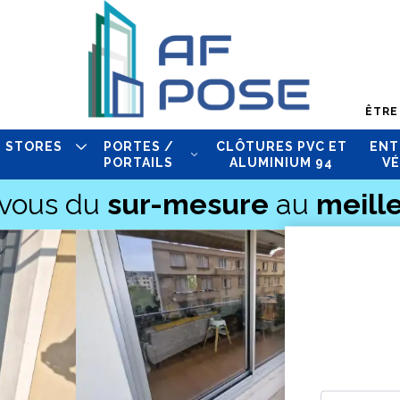
ÊTRE
STORES
PORTES /
CLÔTURES PVC ET
ENT
PORTAILS
ALUMINIUM 94
VÉ
-vous du
sur-mesure
au
meille