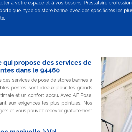
apter à votre espace et à vos besoins. Prestataire profess
porte quel type de store banne, avec des spécificités les plu
ts.
e qui propose des services de
ntes dans le 94460
e des services de pose de stores bannes à
bles pentes sont idéaux pour les grands
optimale et un confort accru. Avec AF Pose,
dant aux exigences les plus pointues. Nos
udgets et vous pouvez recevoir gratuitement
ec manivelle à Val