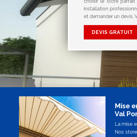
choisir le store parfa
installation profession
et demander un devis. Vo
DEVIS GRATUIT
Mise e
Val P
La mise e
Nos store