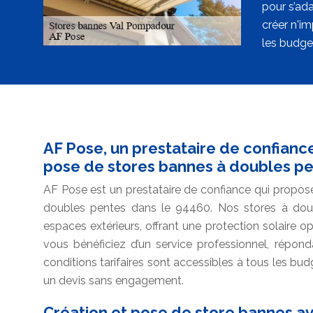
pour s’ad
créer n'im
les budge
AF Pose, un prestataire de confianc
pose de stores bannes à doubles pe
AF Pose est un prestataire de confiance qui propos
doubles pentes dans le 94460. Nos stores à dou
espaces extérieurs, offrant une protection solaire 
vous bénéficiez d’un service professionnel, répon
conditions tarifaires sont accessibles à tous les b
un devis sans engagement.
Création et pose de store bannes av